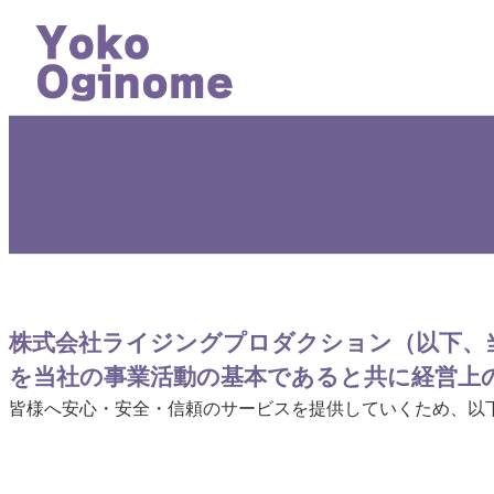
内
容
を
ス
キ
ッ
プ
株式会社ライジングプロダクション（以下、
を当社の事業活動の基本であると共に経営上
皆様へ安心・安全・信頼のサービスを提供していくため、以